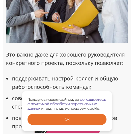
Это важно даже для хорошего руководителя
конкретного проекта, поскольку позволяет:
поддерживать настрой коллег и общую
работоспособность команды;
совершенствовать менеджерские
Пользуясь нашим сайтом, вы
соглашаетесь
с политикой обработки персональных
стратегии;
данных
и тем, что мы используем cookie.
повышать лояльность всех участников
Забрать
Ок
гарантированный
проекта;
подарок