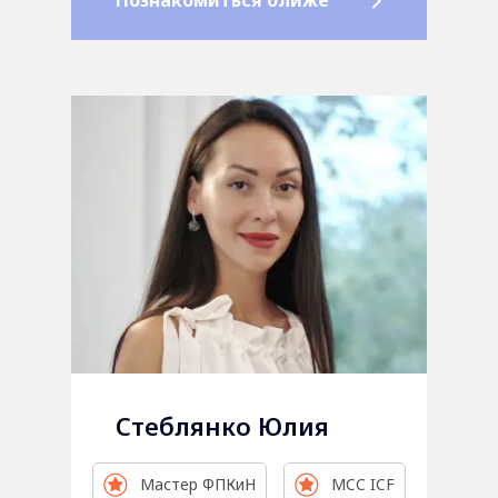
Познакомиться ближе
Стеблянко Юлия
Мастер ФПКиН
MCC ICF