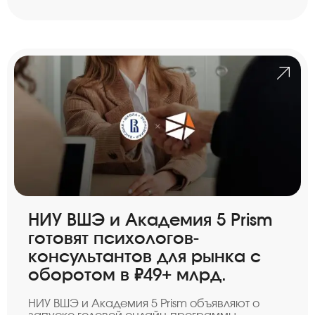
НИУ ВШЭ и Академия 5 Prism
готовят психологов-
консультантов для рынка с
оборотом в ₽49+ млрд.
НИУ ВШЭ и Академия 5 Prism объявляют о