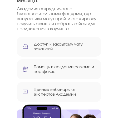
Б
месяца.
сделал продукт на стыке коучинга и
наставничества, на котором
заработал 800 тысяч
,
Академия сотрудничает с
продолжает развиваться как коуч.
благотворительными фондами, где
выпускники могут пройти стажировку,
получить отзывы и собрать кейсы для
продвижения в коучинге.
Доступ
к закрытому чату
вакансий
Помощь в
создании резюме
и
портфолио
Ценные вебинары
от
экспертов
Академии