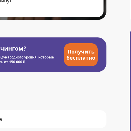
минут
учингом?
Получить
бесплатно
ждународного уровня,
которые
 от 150 000 ₽
а