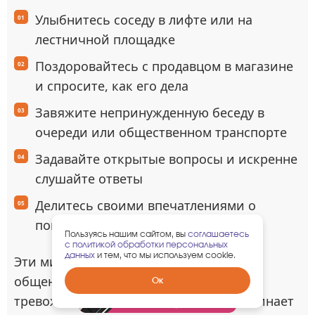
Улыбнитесь соседу в лифте или на
лестничной площадке
Поздоровайтесь с продавцом в магазине
и спросите, как его дела
Завяжите непринужденную беседу в
очереди или общественном транспорте
Задавайте открытые вопросы и искренне
слушайте ответы
Делитесь своими впечатлениями о
погоде, событиях в районе
Пользуясь нашим сайтом, вы
соглашаетесь
с политикой обработки персональных
данных
и тем, что мы используем cookie.
Эти микроконтакты тренируют навык
общения и снижают социальную
Забрать
Ок
гарантированный
тревожность. Человек постепенно начинает
подарок