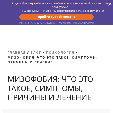
Сделайте первый безопасный шаг на пути к новой профессии
за 4 урока
Бесплатный курс «Основы профессионального коучинга»
Пройти курс бесплатно
Реклама. АНО ДПО «Академия «Пять призм».
erid: 2SDnjdhQnmg
ГЛАВНАЯ
/
БЛОГ
/
ПСИХОЛОГИЯ
/
МИЗОФОБИЯ: ЧТО ЭТО ТАКОЕ, СИМПТОМЫ,
ПРИЧИНЫ И ЛЕЧЕНИЕ
МИЗОФОБИЯ: ЧТО ЭТО
ТАКОЕ, СИМПТОМЫ,
ПРИЧИНЫ И ЛЕЧЕНИЕ