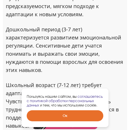
предсказуемости, мягком подходе к
адаптации к новым условиям.
Дошкольный период (3-7 лет)
характеризуется развитием эмоциональной
регуляции. Сенситивные дети учатся
понимать и выражать свои эмоции,
нуждаются в помощи взрослых для освоения
этих навыков.
Школьный возраст (7-12 лет) требует
адаптации к социальным требованиям.
Пользуясь нашим сайтом, вы
соглашаетесь
Чувствительные дети могут испытывать
с политикой обработки персональных
данных
и тем, что мы используем cookie.
трудности в больших группах, нуждаются в
Забрать
Ок
поддержке для развития социальных
гарантированный
навыков.
подарок