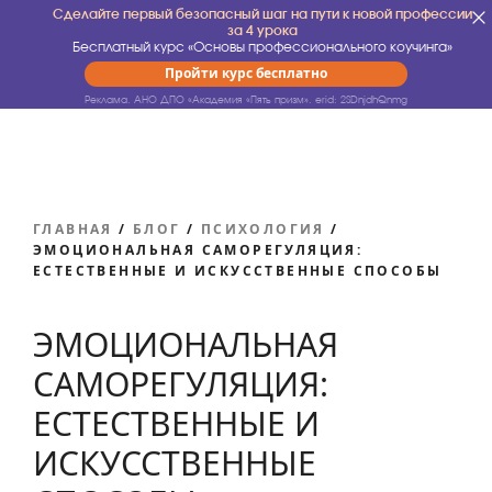
Сделайте первый безопасный шаг на пути к новой профессии
за 4 урока
Бесплатный курс «Основы профессионального коучинга»
Пройти курс бесплатно
Реклама. АНО ДПО «Академия «Пять призм».
erid: 2SDnjdhQnmg
ГЛАВНАЯ
/
БЛОГ
/
ПСИХОЛОГИЯ
/
ЭМОЦИОНАЛЬНАЯ САМОРЕГУЛЯЦИЯ:
ЕСТЕСТВЕННЫЕ И ИСКУССТВЕННЫЕ СПОСОБЫ
ЭМОЦИОНАЛЬНАЯ
САМОРЕГУЛЯЦИЯ:
ЕСТЕСТВЕННЫЕ И
ИСКУССТВЕННЫЕ