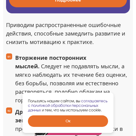
Приводим распространенные ошибочные
действия, способные замедлить развитие и
снизить мотивацию к практике.
Вторжение посторонних
мыслей.
Следует не подавлять мысли, а
мягко наблюдать их течение без оценки,
без борьбы, позволяя им естественно
растворяться, подобно облакам на
горизонте.
Пользуясь нашим сайтом, вы
соглашаетесь
с политикой обработки персональных
данных
и тем, что мы используем cookie.
Дремота и непроизвольная
зевота.
Чтобы избежать дремоты,
Забрать
Ок
гарантированный
предпочтительны утренние практики в
подарок