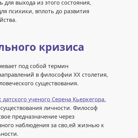
 для выхода из этого состояния,
ля психики, вплоть до развития
йства.
льного кризиса
мевает под собой термин
направлений в философии XX столетия,
ловеческого существования.
 датского ученого Серена Кьеркегора.
о существования личности. Философ
 свое предназначение через
вного наблюдения за сво,ей жизнью к
ьности.