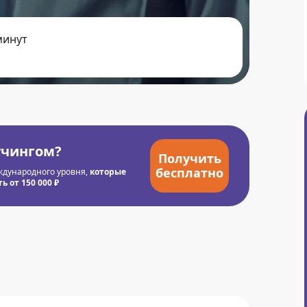
минут
учингом?
Получить
бесплатно
ждународного уровня,
которые
 от 150 000 ₽