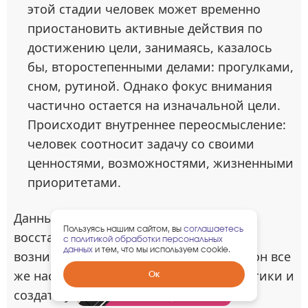
этой стадии человек может временно
приостановить активные действия по
достижению цели, занимаясь, казалось
бы, второстепенными делами: прогулками,
сном, рутиной. Однако фокус внимания
частично остается на изначальной цели.
Происходит внутреннее переосмысление:
человек соотносит задачу со своими
ценностями, возможностями, жизненными
приоритетами.
Данный этап критически важен для
Пользуясь нашим сайтом, вы
соглашаетесь
восстановления стимула, хотя и не
с политикой обработки персональных
данных
и тем, что мы используем cookie.
возникает автоматически у всех. Если он все
же наступает, важно избегать самокритики и
Забрать
Ок
гарантированный
создать условия, способствующие
подарок