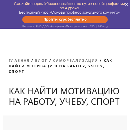
Сделайте первый безопасный шаг на пути к новой профессии
за 4 урока
Бесплатный курс «Основы профессионального коучинга»
Пройти курс бесплатно
Реклама. АНО ДПО «Академия «Пять призм».
erid: 2SDnjdhQnmg
ГЛАВНАЯ
/
БЛОГ
/
САМОРЕАЛИЗАЦИЯ
/
КАК
НАЙТИ МОТИВАЦИЮ НА РАБОТУ, УЧЕБУ,
СПОРТ
КАК НАЙТИ МОТИВАЦИЮ
НА РАБОТУ, УЧЕБУ, СПОРТ