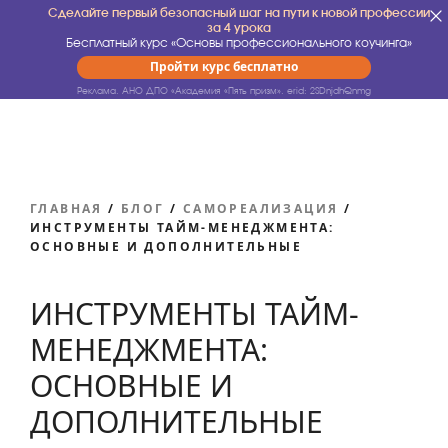
Сделайте первый безопасный шаг на пути к новой профессии
за 4 урока
Бесплатный курс «Основы профессионального коучинга»
Пройти курс бесплатно
Реклама. АНО ДПО «Академия «Пять призм».
erid: 2SDnjdhQnmg
ГЛАВНАЯ
/
БЛОГ
/
САМОРЕАЛИЗАЦИЯ
/
ИНСТРУМЕНТЫ ТАЙМ-МЕНЕДЖМЕНТА:
ОСНОВНЫЕ И ДОПОЛНИТЕЛЬНЫЕ
ИНСТРУМЕНТЫ ТАЙМ-
МЕНЕДЖМЕНТА:
ОСНОВНЫЕ И
ДОПОЛНИТЕЛЬНЫЕ