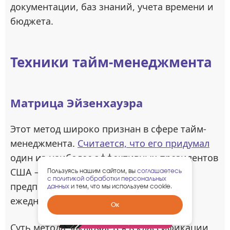
документации, баз знаний, учета времени и
бюджета.
Техники тайм-менеджмента
Матрица Эйзенхауэра
Этот метод широко признан в сфере тайм-
менеджмента.
Считается, что его придумал
один из наиболее эффективных президентов
США — Дуайт Эйзенхауэр, который,
Пользуясь нашим сайтом, вы
соглашаетесь
с политикой обработки персональных
предположительно, применял его
данных
и тем, что мы используем cookie.
ежедневно.
Забрать
Ок
гарантированный
подарок
Суть метода заключается в классификации