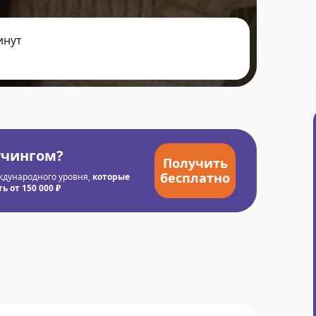
инут
учингом?
Получить
бесплатно
ждународного уровня,
которые
 от 150 000 ₽