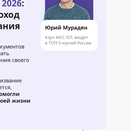
 2026
:
оход
ания
Юрий Мурадян
Коуч MCC ICF, входит
в ТОП-5 коучей России
окументов
лать
ения своего
ризвание
ется,
помогли
воей жизни