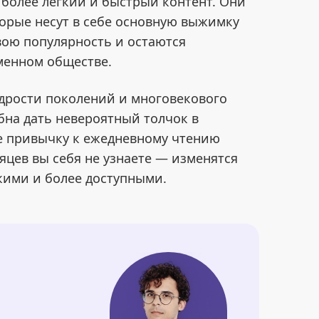
олее легкий и быстрый контент. Они
орые несут в себе основную выжимку
вою популярность и остаются
менном обществе.
дрости поколений и многовекового
бна дать невероятный толчок в
те привычку к ежедневному чтению
яцев вы себя не узнаете — изменятся
ткими и более доступными.