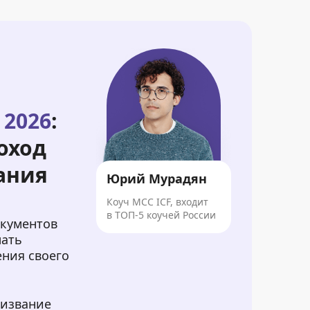
 2026
:
оход
ания
Юрий Мурадян
Коуч MCC ICF, входит
в ТОП-5 коучей России
окументов
лать
ения своего
ризвание