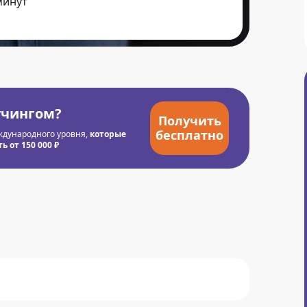
минут
учингом?
Получить
бесплатно
ждународного уровня,
которые
 от 150 000 ₽