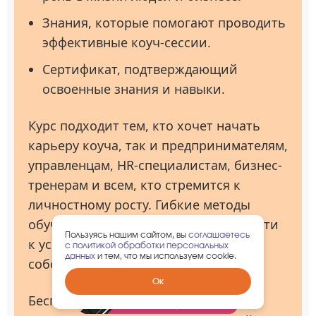
Знания, которые помогают проводить
эффективные коуч-сессии.
Сертификат, подтверждающий
освоенные знания и навыки.
Курс подходит тем, кто хочет начать
карьеру коуча, так и предпринимателям,
управленцам, HR-специалистам, бизнес-
тренерам и всем, кто стремится к
личностному росту. Гибкие методы
обучения обеспечат поддержку на пути
Пользуясь нашим сайтом, вы
соглашаетесь
к успеху, используя за основу ваш
с политикой обработки персональных
данных
и тем, что мы используем cookie.
собственный опыт.
Забрать
Ок
гарантированный
Бесплатный курс
подарок