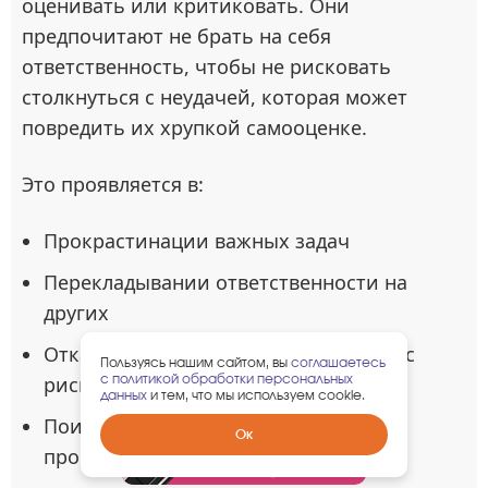
оценивать или критиковать. Они
предпочитают не брать на себя
ответственность, чтобы не рисковать
столкнуться с неудачей, которая может
повредить их хрупкой самооценке.
Это проявляется в:
Прокрастинации важных задач
Перекладывании ответственности на
других
Отказе от возможностей, связанных с
Пользуясь нашим сайтом, вы
соглашаетесь
с политикой обработки персональных
риском неудачи
данных
и тем, что мы используем cookie.
Поиске оправданий вместо решения
Забрать
Ок
гарантированный
проблем
подарок