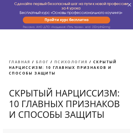
Сделайте первый безопасный шаг на пути к новой профессии
за 4 урока
Бесплатный курс «Основы профессионального коучинга»
Пройти курс бесплатно
Реклама. АНО ДПО «Академия «Пять призм».
erid: 2SDnjdhQnmg
ГЛАВНАЯ
/
БЛОГ
/
ПСИХОЛОГИЯ
/
СКРЫТЫЙ
НАРЦИССИЗМ: 10 ГЛАВНЫХ ПРИЗНАКОВ И
СПОСОБЫ ЗАЩИТЫ
СКРЫТЫЙ НАРЦИССИЗМ:
10 ГЛАВНЫХ ПРИЗНАКОВ
И СПОСОБЫ ЗАЩИТЫ