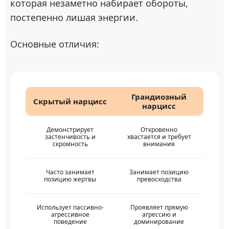
которая незаметно набирает обороты,
постепенно лишая энергии.
Основные отличия:
Грандиозный
Скрытый нарцисс
нарцисс
Демонстрирует
Откровенно
застенчивость и
хвастается и требует
скромность
внимания
Часто занимает
Занимает позицию
позицию жертвы
превосходства
Использует пассивно-
Проявляет прямую
агрессивное
агрессию и
поведение
доминирование