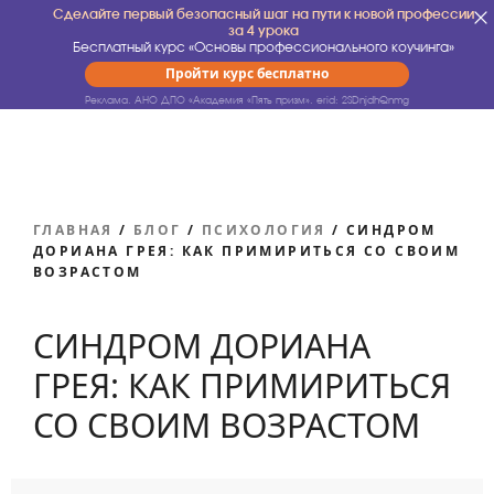
Сделайте первый безопасный шаг на пути к новой профессии
за 4 урока
Бесплатный курс «Основы профессионального коучинга»
Пройти курс бесплатно
Реклама. АНО ДПО «Академия «Пять призм».
erid: 2SDnjdhQnmg
ГЛАВНАЯ
/
БЛОГ
/
ПСИХОЛОГИЯ
/
СИНДРОМ
ДОРИАНА ГРЕЯ: КАК ПРИМИРИТЬСЯ СО СВОИМ
ВОЗРАСТОМ
СИНДРОМ ДОРИАНА
ГРЕЯ: КАК ПРИМИРИТЬСЯ
СО СВОИМ ВОЗРАСТОМ