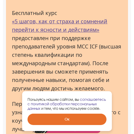
Бесплатный курс
«5 шагов, как от страха и сомнений
перейти к ясности и действиям»
предоставлен при поддержке
преподавателей уровня МСС ICF (высшая
степень квалификации по
международным стандартам). После
завершения вы сможете применять
полученные навыки, помогая себе и
другим людям достичь желаемого.
Пользуясь нашим сайтом, вы
соглашаетесь
Переходите на страницу
курса
и
с политикой обработки персональных
данных
и тем, что мы используем cookie.
узнайте, как освоить навыки будущего с
Забрать
Ок
коучингом и изменить свою жизнь к
гарантированный
лучшему. Сделайте первый шаг
подарок