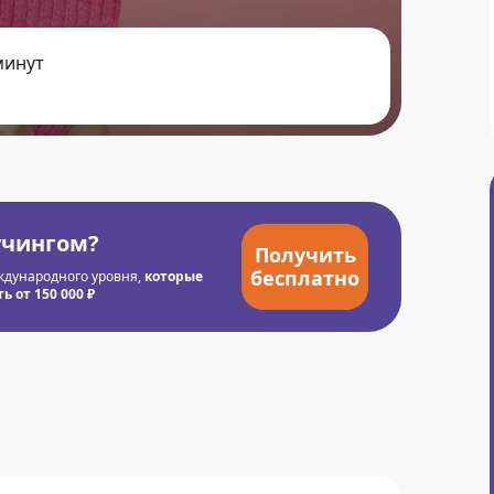
минут
учингом?
Получить
бесплатно
ждународного уровня,
которые
 от 150 000 ₽