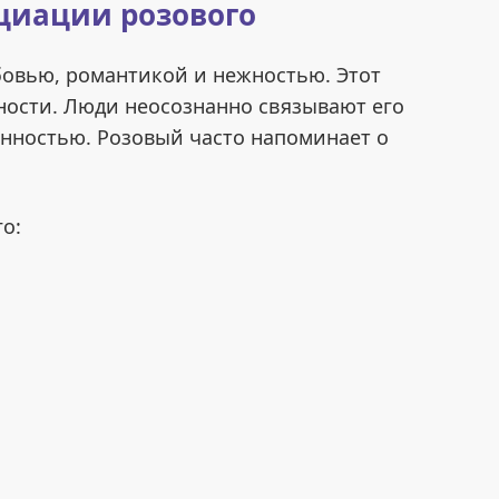
циации розового
бовью, романтикой и нежностью. Этот
ности. Люди неосознанно связывают его
енностью. Розовый часто напоминает о
о: