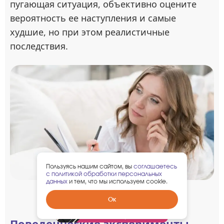
пугающая ситуация, объективно оцените
вероятность ее наступления и самые
худшие, но при этом реалистичные
последствия.
Пользуясь нашим сайтом, вы
соглашаетесь
с политикой обработки персональных
данных
и тем, что мы используем cookie.
Фото: Freepik
Забрать
Ок
гарантированный
подарок
Поведенческие эксперименты