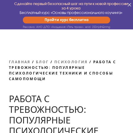
Сделайте первый безопасный шаг на пути к новой профессии
за 4 урока
Бесплатный курс «Основы профессионального коучинга»
Пройти курс бесплатно
Реклама. АНО ДПО «Академия «Пять призм».
erid: 2SDnjdhQnmg
ГЛАВНАЯ
/
БЛОГ
/
ПСИХОЛОГИЯ
/
РАБОТА С
ТРЕВОЖНОСТЬЮ: ПОПУЛЯРНЫЕ
ПСИХОЛОГИЧЕСКИЕ ТЕХНИКИ И СПОСОБЫ
САМОПОМОЩИ
РАБОТА С
ТРЕВОЖНОСТЬЮ:
ПОПУЛЯРНЫЕ
ПСИХОЛОГИЧЕСКИЕ