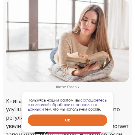
Фото: Freepik
Книга будет полезна всем, кто хочет
Пользуясь нашим сайтом, вы
соглашаетесь
с политикой обработки персональных
улучшить память. Думчев утверждает, что
данных
и тем, что мы используем cookie.
регулярное повторение информации с
Забрать
Ок
гарантированный
увеличивающимися промежутками помогает
подарок
запоминать нужные вещи. Например, если