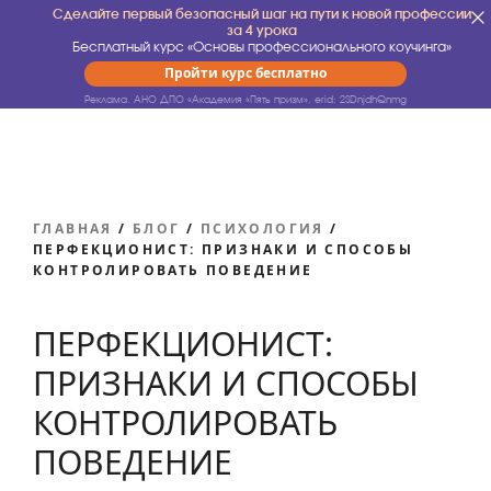
Сделайте первый безопасный шаг на пути к новой профессии
за 4 урока
Бесплатный курс «Основы профессионального коучинга»
Пройти курс бесплатно
Реклама. АНО ДПО «Академия «Пять призм».
erid: 2SDnjdhQnmg
ГЛАВНАЯ
/
БЛОГ
/
ПСИХОЛОГИЯ
/
ПЕРФЕКЦИОНИСТ: ПРИЗНАКИ И СПОСОБЫ
КОНТРОЛИРОВАТЬ ПОВЕДЕНИЕ
ПЕРФЕКЦИОНИСТ:
ПРИЗНАКИ И СПОСОБЫ
КОНТРОЛИРОВАТЬ
ПОВЕДЕНИЕ