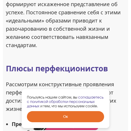
формируют искаженное представление об
успехе. Постоянное сравнение себя с этими
«идеальными» образами приводит к
разочарованию в собственной жизни и
желанию соответствовать навязанным
стандартам.
Плюсы перфекционистов
Рассмотрим конструктивные проявления
перфекционизма, которые способствуют
Пользуясь нашим сайтом, вы
соглашаетесь
достижению целей без ущерба для других
с политикой обработки персональных
данных
и тем, что мы используем cookie.
жизненных сфер.
Забрать
Ок
гарантированный
Премиальное качество работы
:
подарок