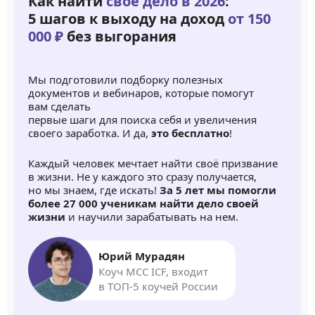
Как найти
своё дело в 2026
:
5 шагов к выходу на доход
от 150
000 ₽
без выгорания
Мы подготовили подборку полезных
документов и вебинаров, которые помогут
вам сделать
первые шаги для поиска себя и увеличения
своего заработка. И да,
это бесплатно
!
Каждый человек мечтает найти своё призвание
в жизни. Не у каждого это сразу получается,
но мы знаем, где искать!
За 5 лет мы помогли
более 27 000 ученикам найти дело своей
жизни
и научили зарабатывать на нем.
Юрий Мурадян
Коуч MCC ICF, входит
в ТОП-5 коучей России