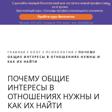
Сделайте первый безопасный шаг на пути к новой профессии
за 4 урока
Бесплатный курс «Основы профессионального коучинга»
Пройти курс бесплатно
Реклама. АНО ДПО «Академия «Пять призм».
erid: 2SDnjdhQnmg
ГЛАВНАЯ
/
БЛОГ
/
ПСИХОЛОГИЯ
/
ПОЧЕМУ
ОБЩИЕ ИНТЕРЕСЫ В ОТНОШЕНИЯХ НУЖНЫ И
КАК ИХ НАЙТИ
ПОЧЕМУ ОБЩИЕ
ИНТЕРЕСЫ В
ОТНОШЕНИЯХ НУЖНЫ И
КАК ИХ НАЙТИ