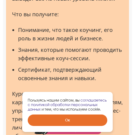
Что вы получите:
Понимание, что такое коучинг, его
роль в жизни людей и бизнесе.
Знания, которые помогают проводить
эффективные коуч-сессии.
Сертификат, подтверждающий
освоенные знания и навыки.
Курс подходит тем, кто хочет начать
Пользуясь нашим сайтом, вы
соглашаетесь
карьеру коуча, так и предпринимателям,
с политикой обработки персональных
управленцам, HR-специалистам, бизнес-
данных
и тем, что мы используем cookie.
тренерам и всем, кто стремится к
Забрать
Ок
гарантированный
личностному росту. Гибкие методы
подарок