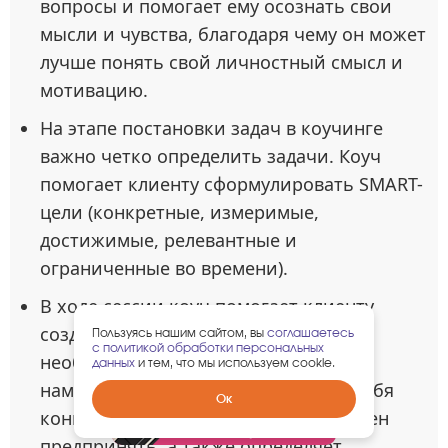
вопросы и помогает ему осознать свои
мысли и чувства, благодаря чему он может
лучше понять свой личностный смысл и
мотивацию.
На этапе постановки задач в коучинге
важно четко определить задачи. Коуч
помогает клиенту сформулировать SMART-
цели (конкретные, измеримые,
достижимые, релевантные и
ограниченные во времени).
В ходе сессии коуч помогает клиенту
создать детальный план действий,
Пользуясь нашим сайтом, вы
соглашаетесь
с политикой обработки персональных
необходимый для достижения
данных
и тем, что мы используем cookie.
намеченных целей. Он включает в себя
Забрать
Ок
гарантированный
конкретные шаги, которые тот должен
подарок
предпринять, а также определяет