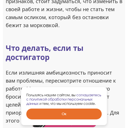
признаков, стоит задуматься, что изменить в
своей работе и жизни, чтобы не стать тем
самым осликом, который без остановки
бежит за морковкой.
Что делать, если ты
достигатор
Если излишняя амбициозность приносит
вам проблемы, пересмотрите отношение к
работе. Мы не говорим о том, что нужно
Пользуясь нашим сайтом, вы
соглашаетесь
бросить все стремления и отказаться от
с политикой обработки персональных
целей, но надо правильно расставлять
данных
и тем, что мы используем cookie.
приоритеты и находить другие смыслы. Для
Забрать
Ок
гарантированный
этого можно сделать следующие шаги:
подарок