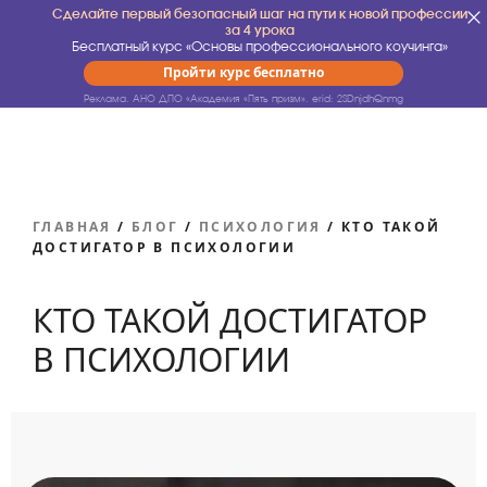
Сделайте первый безопасный шаг на пути к новой профессии
за 4 урока
Бесплатный курс «Основы профессионального коучинга»
Пройти курс бесплатно
Реклама. АНО ДПО «Академия «Пять призм».
erid: 2SDnjdhQnmg
ГЛАВНАЯ
/
БЛОГ
/
ПСИХОЛОГИЯ
/
КТО ТАКОЙ
ДОСТИГАТОР В ПСИХОЛОГИИ
КТО ТАКОЙ ДОСТИГАТОР
В ПСИХОЛОГИИ