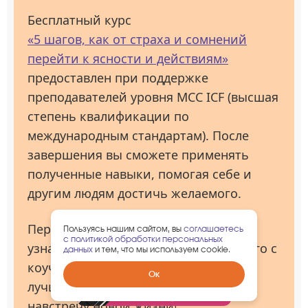
Бесплатный курс
«5 шагов, как от страха и сомнений
перейти к ясности и действиям»
предоставлен при поддержке
преподавателей уровня МСС ICF (высшая
степень квалификации по
международным стандартам). После
завершения вы сможете применять
полученные навыки, помогая себе и
другим людям достичь желаемого.
Переходите на страницу
курса
и
Пользуясь нашим сайтом, вы
соглашаетесь
с политикой обработки персональных
узнайте, как освоить навыки будущего с
данных
и тем, что мы используем cookie.
коучингом и изменить свою жизнь к
Забрать
Ок
лучшему. Сделайте первый шаг
гарантированный
подарок
навстречу новой жизни!