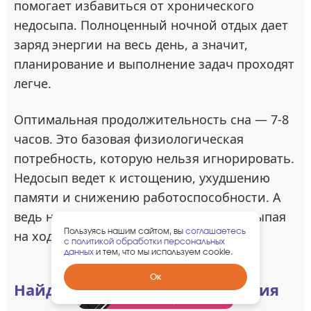
помогает избавиться от хронического
недосыпа. Полноценный ночной отдых дает
заряд энергии на весь день, а значит,
планирование и выполнение задач проходят
легче.
Оптимальная продолжительность сна — 7-8
часов. Это базовая физиологическая
потребность, которую нельзя игнорировать.
Недосып ведет к истощению, ухудшению
памяти и снижению работоспособности. А
ведь невозможно добиться успеха, засыпая
Пользуясь нашим сайтом, вы
соглашаетесь
на ходу.
с политикой обработки персональных
данных
и тем, что мы используем cookie.
Забрать
Ок
Найдите источник вдохновения
гарантированный
подарок