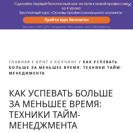
Сделайте первый безопасный шаг на пути к новой профессии
за 4 урока
Бесплатный курс «Основы профессионального коучинга»
Пройти курс бесплатно
Реклама. АНО ДПО «Академия «Пять призм».
erid: 2SDnjdhQnmg
ГЛАВНАЯ
/
БЛОГ
/
КОУЧИНГ
/
КАК УСПЕВАТЬ
БОЛЬШЕ ЗА МЕНЬШЕЕ ВРЕМЯ: ТЕХНИКИ ТАЙМ-
МЕНЕДЖМЕНТА
КАК УСПЕВАТЬ БОЛЬШЕ
ЗА МЕНЬШЕЕ ВРЕМЯ:
ТЕХНИКИ ТАЙМ-
МЕНЕДЖМЕНТА