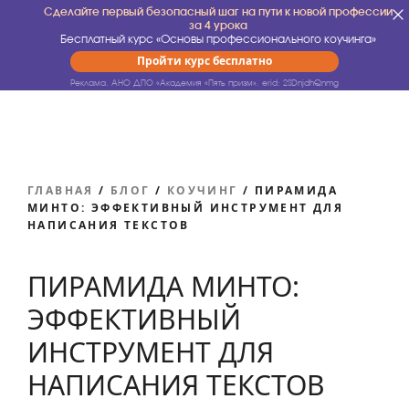
Сделайте первый безопасный шаг на пути к новой профессии
за 4 урока
Бесплатный курс «Основы профессионального коучинга»
Пройти курс бесплатно
Реклама. АНО ДПО «Академия «Пять призм».
erid: 2SDnjdhQnmg
ГЛАВНАЯ
/
БЛОГ
/
КОУЧИНГ
/
ПИРАМИДА
МИНТО: ЭФФЕКТИВНЫЙ ИНСТРУМЕНТ ДЛЯ
НАПИСАНИЯ ТЕКСТОВ
ПИРАМИДА МИНТО:
ЭФФЕКТИВНЫЙ
ИНСТРУМЕНТ ДЛЯ
НАПИСАНИЯ ТЕКСТОВ