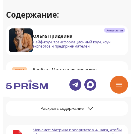
Содержание:
Автор статьи
Ольга Придеина
Лайф-коуч, трансформационный коуч, коуч
экспертов и предпринимателей
Барбара Минто и ее пирамида
Сколько уровней у пирамиды Минто
Раскрыть содержание
Чек-лист: Матрица приоритетов. 4 шага, чтобы