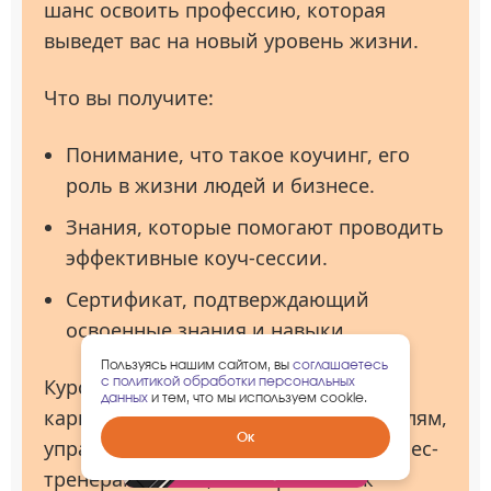
шанс освоить профессию, которая
выведет вас на новый уровень жизни.
Что вы получите:
Понимание, что такое коучинг, его
роль в жизни людей и бизнесе.
Знания, которые помогают проводить
эффективные коуч-сессии.
Сертификат, подтверждающий
освоенные знания и навыки.
Пользуясь нашим сайтом, вы
соглашаетесь
с политикой обработки персональных
Курс подходит тем, кто хочет начать
данных
и тем, что мы используем cookie.
карьеру коуча, так и предпринимателям,
Забрать
Ок
управленцам, HR-специалистам, бизнес-
гарантированный
подарок
тренерам и всем, кто стремится к