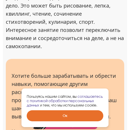
дело. Это может быть рисование, лепка,
квиллинг, чтение, сочинение
стихотворений, кулинария, спорт.
Интересное занятие позволит переключить
внимание и сосредоточиться на деле, а не на
самокопании.
Хотите больше зарабатывать и обрести
навыки, помогающие другим
раскрывать свой потенциал? Наш
Пользуясь нашим сайтом, вы
соглашаетесь
профессиональный курс коучинга – ваш
с политикой обработки персональных
данных
и тем, что мы используем cookie.
шанс освоить профессию, которая
выведет вас на новый уровень жизни.
Забрать
Ок
гарантированный
подарок