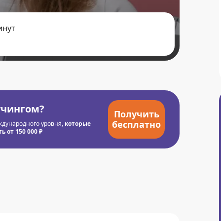
инут
учингом?
Получить
бесплатно
ждународного уровня,
которые
 от 150 000 ₽