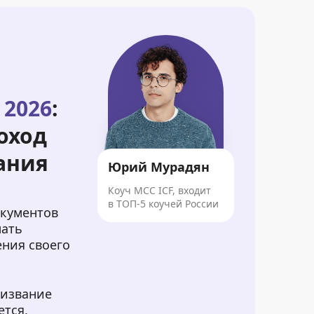
 2026
:
оход
ания
Юрий Мурадян
Коуч MCC ICF, входит
в ТОП-5 коучей России
окументов
лать
ения своего
ризвание
ется,