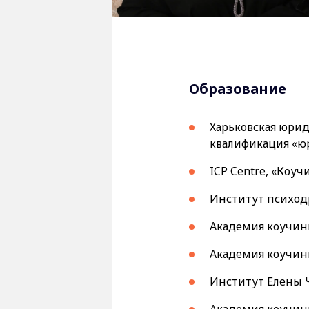
Образование
Харьковская юрид
квалификация «юр
ICP Centre, «Коуч
Институт психодр
Академия коучинга
Академия коучинга
Институт Елены 
Академия коучинг