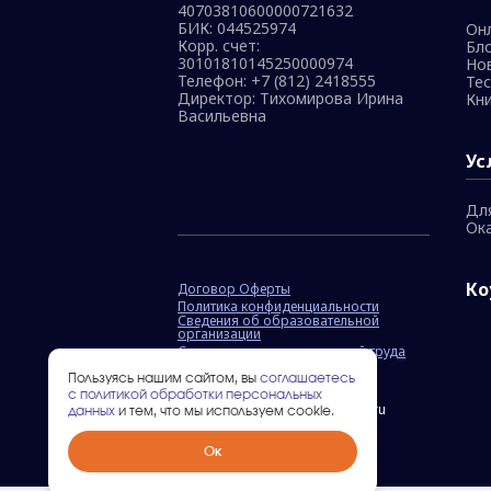
40703810600000721632
БИК: 044525974
Он
Корр. счет:
Бл
30101810145250000974
Но
Телефон:
+7 (812) 2418555
Те
Директор: Тихомирова Ирина
Кни
Васильевна
Ус
Дл
Ок
Ко
Договор Оферты
Политика конфиденциальности
Сведения об образовательной
организации
Специальная оценка условий труда
Пользуясь нашим сайтом, вы
соглашаетесь
с политикой обработки персональных
RU | Copyright © 2026 5prism.ru
данных
и тем, что мы используем cookie.
Ок