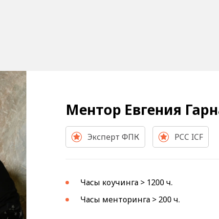
Ментор Евгения Гарн
Эксперт ФПК
PCC ICF
Часы коучинга > 1200 ч.
Часы менторинга > 200 ч.