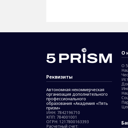
О 
О 5
На
Че
Реквизиты
Ис
До
Ин
Автономная некоммерческая
На
организация дополнительного
Со
профессионального
Па
образования «Академия «Пять
Це
призм»
ИНН: 7842196710
КПП: 784001001
ОГРН: 1217800163393
Ба
Расчетный счет: