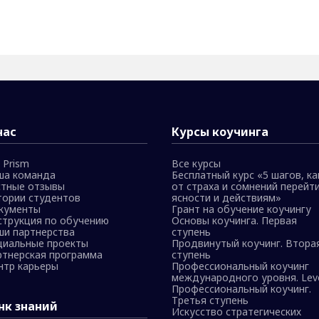
нас
Курсы коучинга
 Prism
Все курсы
ша команда
Бесплатный курс «5 шагов, ка
стные отзывы
от страха и сомнений перейти
тории студентов
ясности и действиям»
кументы
Грант на обучение коучингу
струкция по обучению
Основы коучинга. Первая
ши партнерства
ступень
циальные проекты
Продвинутый коучинг. Втора
ртнерская программа
ступень
нтр карьеры
Профессиональный коучинг
международного уровня. Leve
Профессиональный коучинг.
Третья ступень
нк знаний
Искусство стратегических