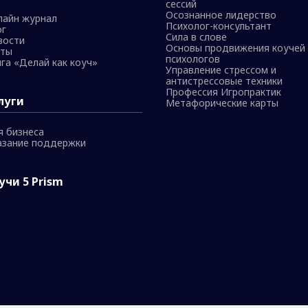
сессий
Осознанное лидерство
лайн журнал
Психолог-консультант
ог
Сила в слове
вости
Основы продвижения коучей 
сты
психологов
га «Делай как коуч»
Управление стрессом и
антистрессовые техники
Профессия Игропрактик
луги
Метафорические карты
я бизнеса
азание поддержки
учи 5 Prism