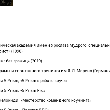
ическая академия имени Ярослава Мудрого, специальн
ист» (1998)
инг без границ» (2019)
амы и спонтанного тренинга им Я. Л. Морено (Германия
 5 Prism, «5 Prism в работе коуча»
 5 Prism, «5 Prism Pro»
Челокиди, «Мастерство командного коучинга»
а 5 Prism, «Педагог ДПО»