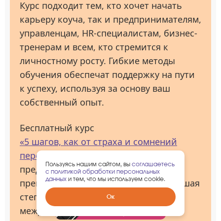
Курс подходит тем, кто хочет начать
карьеру коуча, так и предпринимателям,
управленцам, HR-специалистам, бизнес-
тренерам и всем, кто стремится к
личностному росту. Гибкие методы
обучения обеспечат поддержку на пути
к успеху, используя за основу ваш
собственный опыт.
Бесплатный курс
«5 шагов, как от страха и сомнений
перейти к ясности и действиям»
Пользуясь нашим сайтом, вы
соглашаетесь
предоставлен при поддержке
с политикой обработки персональных
данных
и тем, что мы используем cookie.
преподавателей уровня МСС ICF (высшая
степень квалификации по
Забрать
Ок
гарантированный
международным стандартам). После
подарок