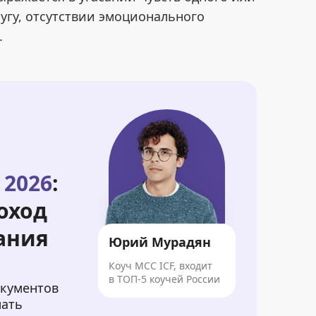
ругу, отсутствии эмоционального
.
 2026
:
оход
ания
Юрий Мурадян
Коуч MCC ICF, входит
в ТОП-5 коучей России
окументов
лать