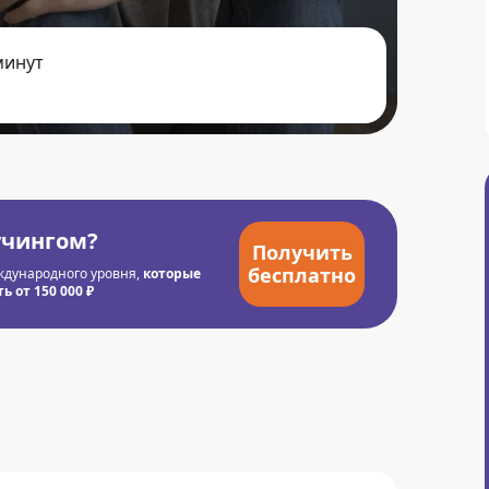
минут
учингом?
Получить
бесплатно
ждународного уровня,
которые
 от 150 000 ₽