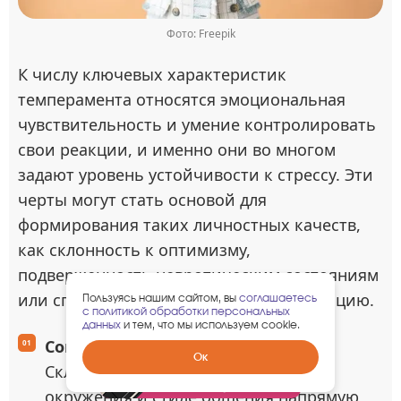
Фото: Freepik
К числу ключевых характеристик
темперамента относятся эмоциональная
чувствительность и умение контролировать
свои реакции, и именно они во многом
задают уровень устойчивости к стрессу. Эти
черты могут стать основой для
формирования таких личностных качеств,
как склонность к оптимизму,
подверженность невротическим состояниям
или способность выдерживать фрустрацию.
Пользуясь нашим сайтом, вы
соглашаетесь
с политикой обработки персональных
данных
и тем, что мы используем cookie.
Социальное взаимодействие
.
Забрать
Ок
Склонности человека в выборе
гарантированный
подарок
окружения и стиле общения напрямую