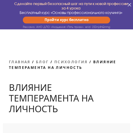
Сделайте первый безопасный шаг на пути к новой профессии
за 4 урока
Бесплатный курс «Основы профессионального коучинга»
Пройти курс бесплатно
Реклама. АНО ДПО «Академия «Пять призм».
erid: 2SDnjdhQnmg
ГЛАВНАЯ
/
БЛОГ
/
ПСИХОЛОГИЯ
/
ВЛИЯНИЕ
ТЕМПЕРАМЕНТА НА ЛИЧНОСТЬ
ВЛИЯНИЕ
ТЕМПЕРАМЕНТА НА
ЛИЧНОСТЬ