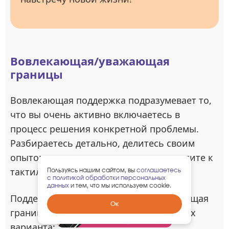
Вовлекающая/уважающая
границы
Вовлекающая поддержка подразумевает то,
что вы очень активно включаетесь в
процесс решения конкретной проблемы.
Разбираетесь детально, делитесь своим
опытом и видением ситуации, переходите к
тактильной помощи.
Пользуясь нашим сайтом, вы
соглашаетесь
с политикой обработки персональных
данных
и тем, что мы используем cookie.
Поддержка близкому человеку, уважающая
Забрать
Ок
границы, подразумевает два возможных
гарантированный
подарок
варианта: