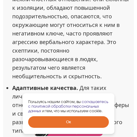
к изоляции, обладают повышенной
подозрительностью, опасаются, что
окружающие могут относиться к ним в
негативном ключе, часто проявляют
агрессию вербального характера. Это
скептики, постоянно
разочаровывающиеся в людях,
результатом чего является
необщительность и скрытность.
Адаптивные качества.
Для таких
личностей характерно критичное
Пользуясь нашим сайтом, вы
соглашаетесь
отношение к явлениям социальной сферы
с политикой обработки персональных
данных
и тем, что мы используем cookie.
и своему окружению, из-за чего
развивается мышление аналитического
Забрать
Ок
гарантированный
типа.
подарок