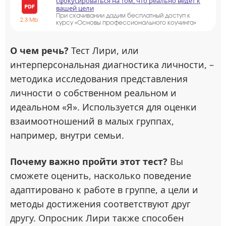
сфокусироваться на том, что реально ведёт к
вашей цели
При скачивании дадим бесплатный доступ к
2.3 Mb
курсу «Основы профессионального коучинга»
О чем речь?
Тест Лири, или
интерперсональная диагностика личности, –
методика исследования представления
личности о собственном реальном и
идеальном «Я». Используется для оценки
взаимоотношений в малых группах,
например, внутри семьи.
Почему важно пройти этот тест?
Вы
сможете оценить, насколько поведение
адаптировано к работе в группе, а цели и
методы достижения соответствуют друг
другу. Опросник Лири также способен