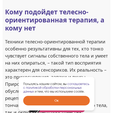
Кому подойдет телесно-
ориентированная терапия, а
кому нет
Техники телесно-ориентированной терапии
особенно результативны для тех, кто тонко
чувствует сигналы собственного тела и умеет
на них опираться, – такой тип восприятия
характерен для сенсориков. Их реальность –
это прикосновения, запахи и вкусы.
Природная сенсорная одаренность,
Пользуясь нашим сайтом, вы
соглашаетесь
с политикой обработки персональных
обусловленная большим количеством
данных
и тем, что мы используем cookie.
рецепторов, позволяет им улавливать
Забрать
Ок
тончайшие вибрации как собственного тела,
гарантированный
подарок
так и окружающего пространства.