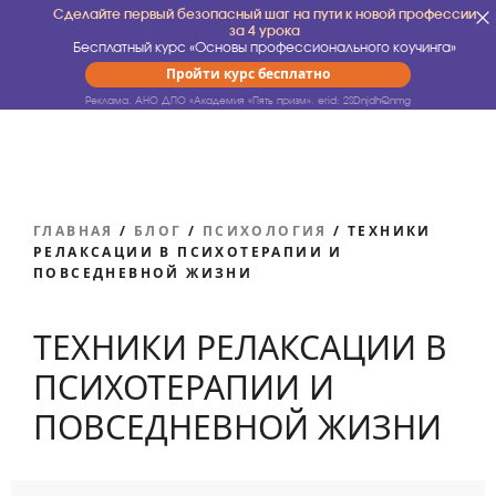
Сделайте первый безопасный шаг на пути к новой профессии
за 4 урока
Бесплатный курс «Основы профессионального коучинга»
Пройти курс бесплатно
Реклама. АНО ДПО «Академия «Пять призм».
erid: 2SDnjdhQnmg
ГЛАВНАЯ
/
БЛОГ
/
ПСИХОЛОГИЯ
/
ТЕХНИКИ
РЕЛАКСАЦИИ В ПСИХОТЕРАПИИ И
ПОВСЕДНЕВНОЙ ЖИЗНИ
ТЕХНИКИ РЕЛАКСАЦИИ В
ПСИХОТЕРАПИИ И
ПОВСЕДНЕВНОЙ ЖИЗНИ