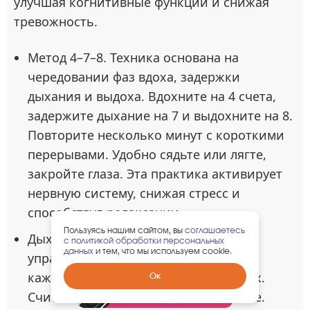
улучшая когнитивные функции и снижая
тревожность.
Метод 4–7–8. Техника основана на
чередовании фаз вдоха, задержки
дыхания и выдоха. Вдохните на 4 счета,
задержите дыхание на 7 и выдохните на 8.
Повторите несколько минут с короткими
перерывами. Удобно сядьте или лягте,
закройте глаза. Эта практика активирует
нервную систему, снижая стресс и
способствуя релаксации.
Пользуясь нашим сайтом, вы
соглашаетесь
Дыхание квадратом. Это ритмичное
с политикой обработки персональных
данных
и тем, что мы используем cookie.
упражнение с пропорцией 4:4:4 для
каждого этапа: вдох, задержка, выдох.
Забрать
Ок
гарантированный
Считайте до четырех на каждом шаге.
подарок