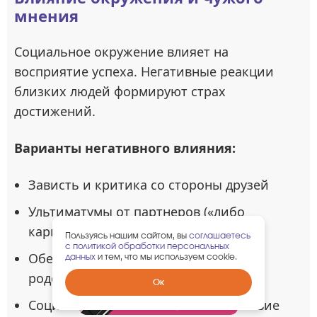
мнения
Социальное окружение влияет на
восприятие успеха. Негативные реакции
близких людей формируют страх
достижений.
Варианты негативного влияния:
Зависть и критика со стороны друзей
Ультиматумы от партнеров («либо
карьера, либо я»)
Пользуясь нашим сайтом, вы
соглашаетесь
с политикой обработки персональных
Обесценивание достижений
данных
и тем, что мы используем cookie.
родственниками
Забрать
Ок
гарантированный
Социальное давление на «соответствие
подарок