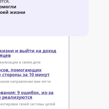
ется,
помогли
воей жизни
 жизни и выйти на доход
сяцев
реализации в своём деле
осов, помогающих
 стороны за 10 минут
в каком направлении вам легче
вания: 9 ошибок, из-за
е реализуются
ректировки своей системы целей