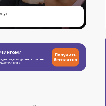
инут
учингом?
Получить
бесплатно
ждународного уровня,
которые
 от 150 000 ₽