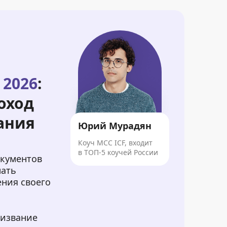
 2026
:
оход
ания
Юрий Мурадян
Коуч MCC ICF, входит
в ТОП-5 коучей России
окументов
лать
ения своего
ризвание