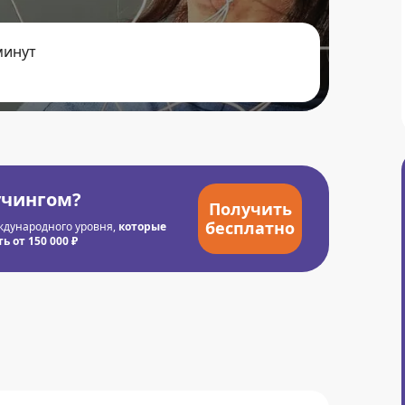
минут
учингом?
Получить
бесплатно
ждународного уровня,
которые
 от 150 000 ₽