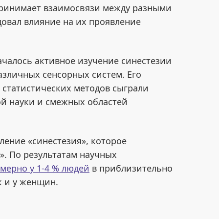
спринимает взаимосвязи между разными
довал влияние на их проявление
началось активное изучение синестезии
азличных сенсорных систем. Его
статистических методов сыграли
ой науки и смежных областей
ление «синестезия», которое
». По результатам научных
мерно у 1-4 % людей
в приблизительно
к и у женщин.