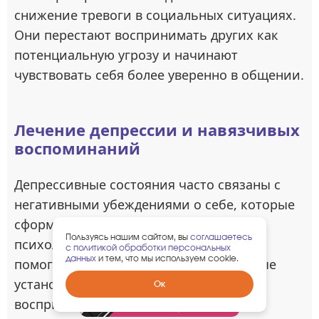
снижение тревоги в социальных ситуациях.
Они перестают воспринимать других как
потенциальную угрозу и начинают
чувствовать себя более уверенно в общении.
Лечение депрессии и навязчивых
воспоминаний
Депрессивные состояния часто связаны с
негативными убеждениями о себе, которые
сформировались в результате ранних
Пользуясь нашим сайтом, вы
соглашаетесь
психологических травм. Рескриптинг
с политикой обработки персональных
данных
и тем, что мы используем cookie.
помогает изменить эти разрушительные
установки и создать более здоровое
Забрать
Ок
гарантированный
восприятие себя.
подарок