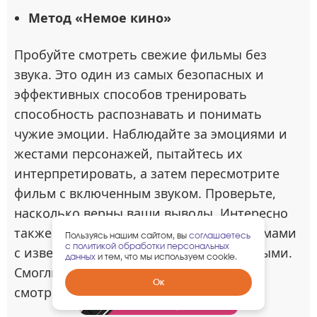
Метод «Немое кино»
Пробуйте смотреть свежие фильмы без
звука. Это один из самых безопасных и
эффективных способов тренировать
способность распознавать и понимать
чужие эмоции. Наблюдайте за эмоциями и
жестами персонажей, пытайтесь их
интерпретировать, а затем пересмотрите
фильм с включенным звуком. Проверьте,
насколько верны ваши выводы. Интересно
также провести параллель между фильмами
Пользуясь нашим сайтом, вы
соглашаетесь
с политикой обработки персональных
с известными актерами и малоизвестными.
данных
и тем, что мы используем cookie.
Смогли бы вы заметить разницу, если
Забрать
Ок
смотреть без звука?
гарантированный
подарок