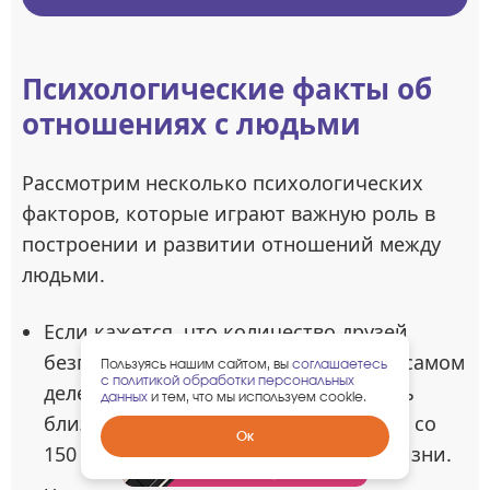
Психологические факты об
отношениях с людьми
Рассмотрим несколько психологических
факторов, которые играют важную роль в
построении и развитии отношений между
людьми.
Если кажется, что количество друзей
безгранично, это лишь иллюзия. На самом
Пользуясь нашим сайтом, вы
соглашаетесь
с политикой обработки персональных
деле человек способен поддерживать
данных
и тем, что мы используем cookie.
близкие дружеские отношения лишь со
Забрать
Ок
150 людьми на протяжении своей жизни.
гарантированный
подарок