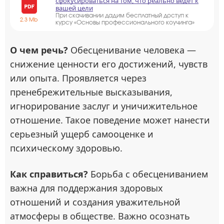
сфокусироваться на том, что реально ведёт к
вашей цели
При скачивании дадим бесплатный доступ к
2.3 Mb
курсу «Основы профессионального коучинга»
О чем речь?
Обесценивание человека —
снижение ценности его достижений, чувств
или опыта. Проявляется через
пренебрежительные высказывания,
игнорирование заслуг и уничижительное
отношение. Такое поведение может нанести
серьезный ущерб самооценке и
психическому здоровью.
Как справиться?
Борьба с обесцениванием
важна для поддержания здоровых
отношений и создания уважительной
атмосферы в обществе. Важно осознать