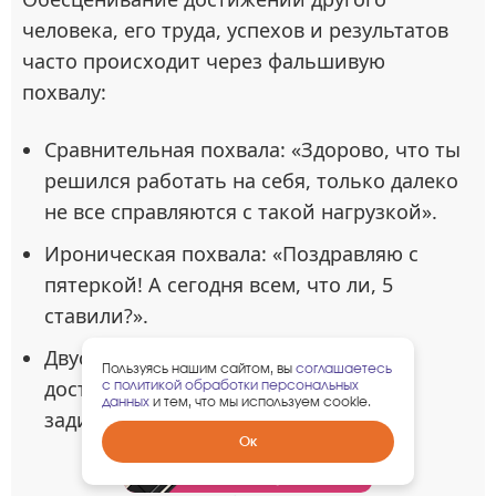
человека, его труда, успехов и результатов
часто происходит через фальшивую
похвалу:
Сравнительная похвала: «Здорово, что ты
решился работать на себя, только далеко
не все справляются с такой нагрузкой».
Ироническая похвала: «Поздравляю с
пятеркой! А сегодня всем, что ли, 5
ставили?».
Двусмысленная похвала: «Хорошие
Пользуясь нашим сайтом, вы
соглашаетесь
достижения! Только смотри, нос не
с политикой обработки персональных
данных
и тем, что мы используем cookie.
задирай, ты можешь еще лучше!».
Забрать
Ок
гарантированный
подарок