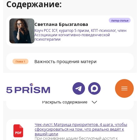
Содержание:
Автор статьи
Светлана Брызгалова
Коуч PCC ICF, куратор 5 призм, КПТ-психолог, член
Ассоциации когнитивно-поведенческой
психотерапии
Важность прощения матери
Как простить маму
Раскрыть содержание
Чек-лист: Матрица приоритетов. 4 шага, чтобы
сфокусироваться на том, что реально ведёт к
вашей цели
При скачивании дадим бесплатный доступ к