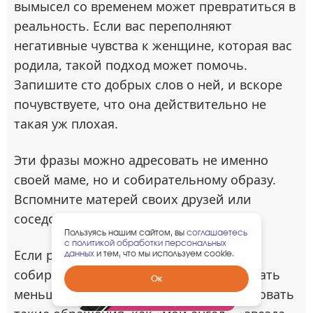
вымысел со временем может превратиться в
реальность. Если вас переполняют
негативные чувства к женщине, которая вас
родила, такой подход может помочь.
Запишите сто добрых слов о ней, и вскоре
почувствуете, что она действительно не
такая уж плохая.
Эти фразы можно адресовать не именно
своей маме, но и собирательному образу.
Вспомните матерей своих друзей или
соседок.
Пользуясь нашим сайтом, вы
соглашаетесь
с политикой обработки персональных
Если решите воспользоваться
данных
и тем, что мы используем cookie.
собирательным образом, можно написать
Забрать
Ок
гарантированный
меньше ста фраз. Допускается использовать
подарок