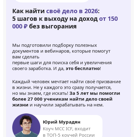
Как найти
своё дело в 2026
:
5 шагов к выходу на доход
от 150
000 ₽
без выгорания
Мы подготовили подборку полезных
документов и вебинаров, которые помогут
вам сделать
первые шаги для поиска себя и увеличения
своего заработка. И да,
это бесплатно
!
Каждый человек мечтает найти своё призвание
в жизни. Не у каждого это сразу получается,
но мы знаем, где искать!
За 5 лет мы помогли
более 27 000 ученикам найти дело своей
жизни
и научили зарабатывать на нем.
Юрий Мурадян
Коуч MCC ICF, входит
в ТОП-5 коучей России