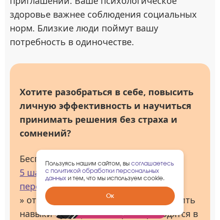
приглашений. Ваше психологическое
здоровье важнее соблюдения социальных
норм. Близкие люди поймут вашу
потребность в одиночестве.
Хотите разобраться в себе, повысить
личную эффективность и научиться
принимать решения без страха и
сомнений?
Бесплатный курс «
Пользуясь нашим сайтом, вы
соглашаетесь
5 шагов, как от страха и сомнений
с политикой обработки персональных
данных
и тем, что мы используем cookie.
перейти к действиям
Забрать
Ок
» от Академии 5 Prism поможет развить
гарантированный
подарок
навыки будущего, которые пригодятся в