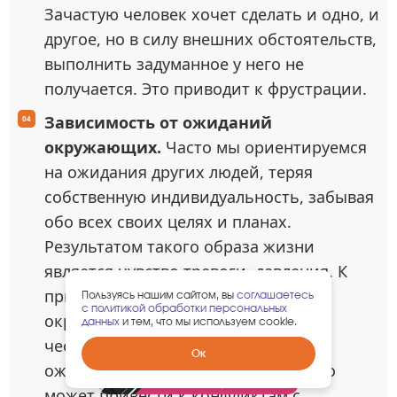
Зачастую человек хочет сделать и одно, и
другое, но в силу внешних обстоятельств,
выполнить задуманное у него не
получается. Это приводит к фрустрации.
Зависимость от ожиданий
окружающих.
Часто мы ориентируемся
на ожидания других людей, теряя
собственную индивидуальность, забывая
обо всех своих целях и планах.
Результатом такого образа жизни
является чувство тревоги, давления. К
примеру, если вы ожидаете от
Пользуясь нашим сайтом, вы
соглашаетесь
с политикой обработки персональных
окружающих доброго отношения,
данных
и тем, что мы используем cookie.
честности и взаимовыручки, ваши
Забрать
Ок
гарантированный
ожидания могут быть обмануты, что
подарок
может привести к конфликтам с