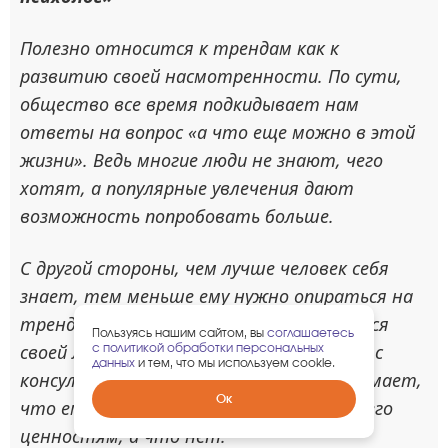
Полезно относится к трендам как к
развитию своей насмотренности. По сути,
общество все время подкидывает нам
ответы на вопрос «а что еще можно в этой
жизни». Ведь многие люди не знают, чего
хотят, а популярные увлечения дают
возможность попробовать больше.
С другой стороны, чем лучше человек себя
знает, тем меньше ему нужно опираться на
тренды. Тот, кто постоянно занимается
Пользуясь нашим сайтом, вы
соглашаетесь
своей личной психотерапией, работает с
с политикой обработки персональных
данных
и тем, что мы используем cookie.
консультантом или коучем, лучше понимает,
Ок
что ему по душе, что соответствует его
ценностям, а что нет.