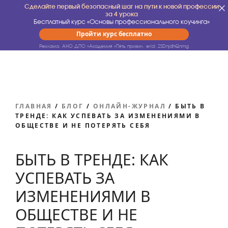
Сделайте первый безопасный шаг на пути к новой профессии
за 4 урока
Бесплатный курс «Основы профессионального коучинга»
Пройти курс бесплатно
Реклама. АНО ДПО «Академия «Пять призм».
erid: 2SDnjdhQnmg
ГЛАВНАЯ
/
БЛОГ
/
ОНЛАЙН-ЖУРНАЛ
/
БЫТЬ В
ТРЕНДЕ: КАК УСПЕВАТЬ ЗА ИЗМЕНЕНИЯМИ В
ОБЩЕСТВЕ И НЕ ПОТЕРЯТЬ СЕБЯ
БЫТЬ В ТРЕНДЕ: КАК
УСПЕВАТЬ ЗА
ИЗМЕНЕНИЯМИ В
ОБЩЕСТВЕ И НЕ