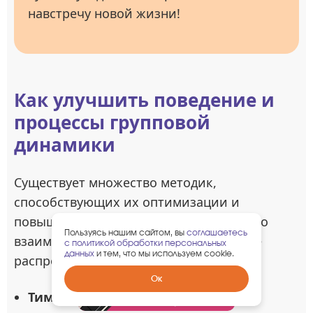
навстречу новой жизни!
Как улучшить поведение и
процессы групповой
динамики
Существует множество методик,
способствующих их оптимизации и
повышению эффективности командного
Пользуясь нашим сайтом, вы
соглашаетесь
взаимодействия. Рассмотрим наиболее
с политикой обработки персональных
данных
и тем, что мы используем cookie.
распространенные:
Забрать
Ок
гарантированный
Тимбилдинг.
подарок