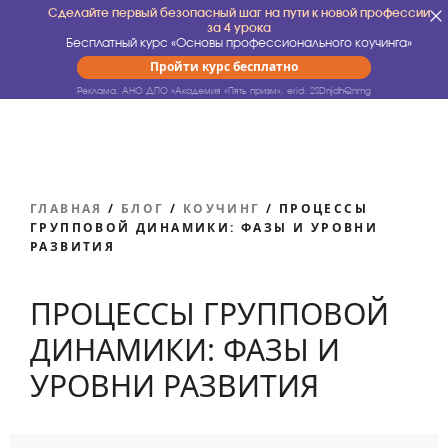
Сделайте первый безопасный шаг на пути к новой профессии
за 4 урока
Бесплатный курс «Основы профессионального коучинга»
Пройти курс бесплатно
Реклама. АНО ДПО «Академия «Пять призм».
erid: 2SDnjdhQnmg
ГЛАВНАЯ
/
БЛОГ
/
КОУЧИНГ
/
ПРОЦЕССЫ
ГРУППОВОЙ ДИНАМИКИ: ФАЗЫ И УРОВНИ
РАЗВИТИЯ
ПРОЦЕССЫ ГРУППОВОЙ
ДИНАМИКИ: ФАЗЫ И
УРОВНИ РАЗВИТИЯ